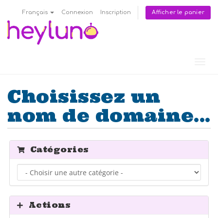
Afficher le panier
Français
Connexion
Inscription
Bascu
la
navig
Choisissez un
nom de domaine...
Catégories
Actions