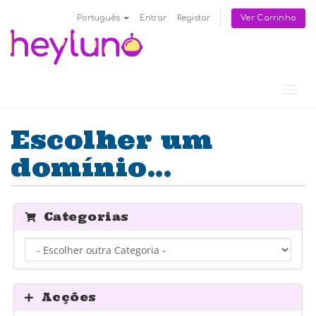
Ver Carrinho
Português
Entrar
Registar
Alter
nave
Escolher um
domínio...
Categorias
Acções