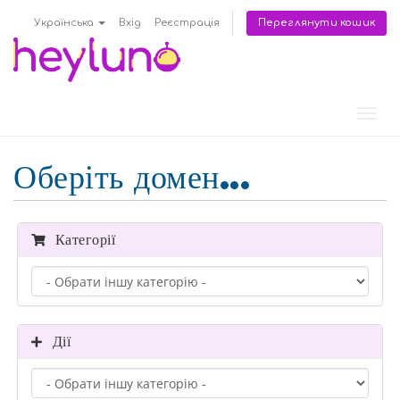
Переглянути кошик
Українська
Вхід
Реєстрація
Пере
наві
Оберіть домен...
Категорії
Дії