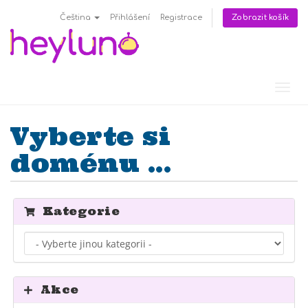
Zobrazit košík
Čeština
Přihlášení
Registrace
Přep
navig
Vyberte si
doménu ...
Kategorie
Akce