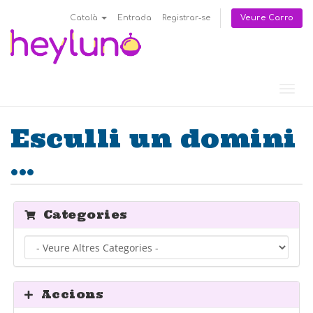
Veure Carro
Català
Entrada
Registrar-se
Canv
la
nave
Esculli un domini
...
Categories
Accions