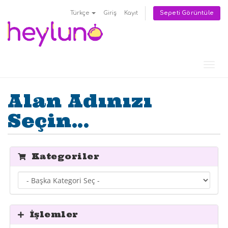
Sepeti Görüntüle
Türkçe
Giriş
Kayıt
Gezi
değiş
Alan Adınızı
Seçin...
Kategoriler
İşlemler